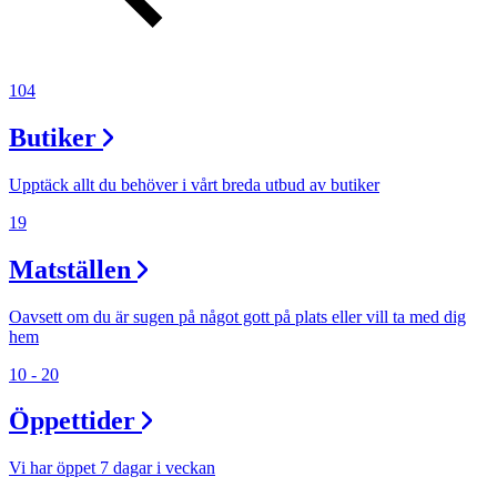
Inspiration
104
Sök
Butiker
Upptäck allt du behöver i vårt breda utbud av butiker
Öppettider
19
Praktisk information
Matställen
Lediga jobb
Magasin
Oavsett om du är sugen på något gott på plats eller vill ta med dig
hem
Presentkort
10 - 20
Min Shopping-app
Öppettider
Vi har öppet 7 dagar i veckan