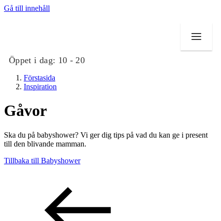
Gå till innehåll
Öppet i dag:
10 - 20
Förstasida
Inspiration
Gåvor
Butiker
Ska du på babyshower? Vi ger dig tips på vad du kan ge i present
Mat och dryck
till den blivande mamman.
Tillbaka till Babyshower
Evenemang
Erbjudanden
Kundklubb