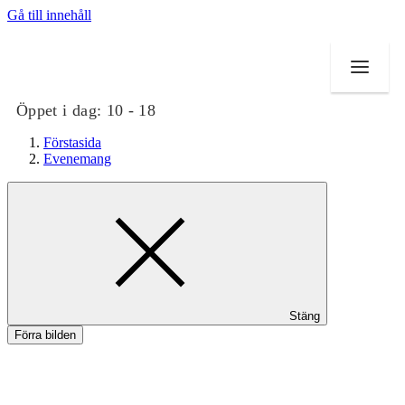
Gå till innehåll
Öppet i dag:
10 - 18
Förstasida
Evenemang
Butiker
Mat och dryck
Evenemang
Stäng
Erbjudanden
Förra bilden
Kundklubb