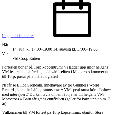
Lägg till i kalender
När
14. aug. kl. 17.00–19.00
14. augusti kl. 17.00–19.00
Var
Vid Coop Entrén
Förfesten börjar på Torp köpcentrum! Vi laddar upp inför helgens
VM fest redan på fredagen då världseliten i Motocross kommer ut
till Torp, passa på att få autografer!
Ni får se Elliot Gröndahl, innehavare av tre Guinness World
Records, köra sin häftiga stuntshow // VM speakrarna kör talkshow
med intervjuer // Du kan tävla om entrébiljetter till helgens VM
Motocross // Barn får gratis entrébiljett (gäller för barn upp t.o.m. 7
år).
Välkommen till VM förfest på Torp köpcentrum, utanför Stora