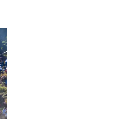
Inspiration
Sök
Öppettider
Praktisk information
Lediga jobb
Magasin
Presentkort
Min Shopping-app