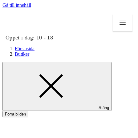
Gå till innehåll
Öppet i dag:
10 - 18
Förstasida
Butiker
Butiker
Mat och dryck
Evenemang
Stäng
Erbjudanden
Förra bilden
Kundklubb