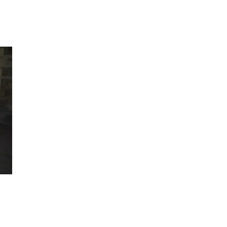
Inspiration
Sök
Öppettider
Praktisk information
Lediga jobb
Magasin
Presentkort
Min Shopping-app