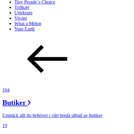
Tiny People`s Choice
Toftkær
Urtekram
Vivani
What a Melon
Yum Earth
104
Butiker
Upptäck allt du behöver i vårt breda utbud av butiker
19