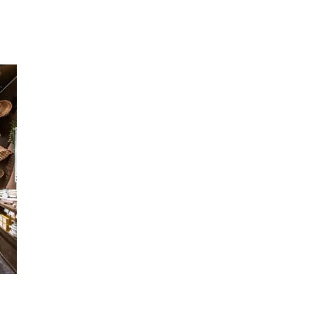
Inspiration
Sök
Öppettider
Praktisk information
Lediga jobb
Magasin
Presentkort
Min Shopping-app