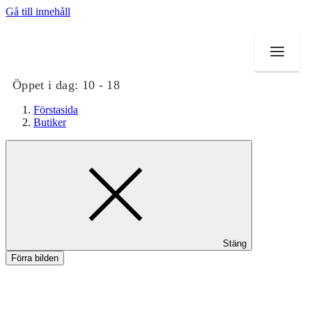
Gå till innehåll
Öppet i dag:
10 - 18
Förstasida
Butiker
Butiker
Mat och dryck
Evenemang
Stäng
Erbjudanden
Förra bilden
Kundklubb