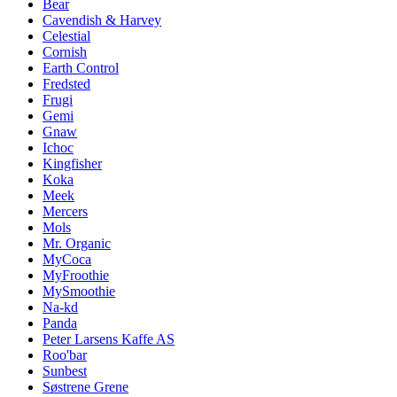
Bear
Cavendish & Harvey
Celestial
Cornish
Earth Control
Fredsted
Frugi
Gemi
Gnaw
Ichoc
Kingfisher
Koka
Meek
Mercers
Mols
Mr. Organic
MyCoca
MyFroothie
MySmoothie
Na-kd
Panda
Peter Larsens Kaffe AS
Roo'bar
Sunbest
Søstrene Grene