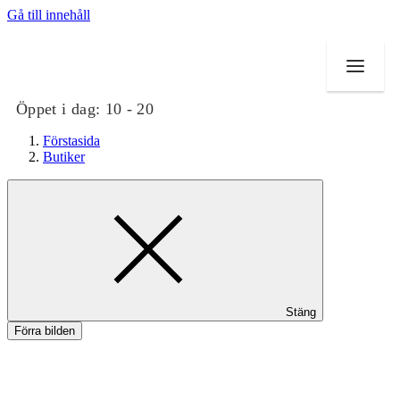
Gå till innehåll
Öppet i dag:
10 - 20
Förstasida
Butiker
Butiker
Mat och dryck
Evenemang
Stäng
Erbjudanden
Förra bilden
Kundklubb