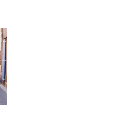
Inspiration
Sök
Öppettider
Praktisk information
Lediga jobb
Magasin
Presentkort
Min Shopping-app