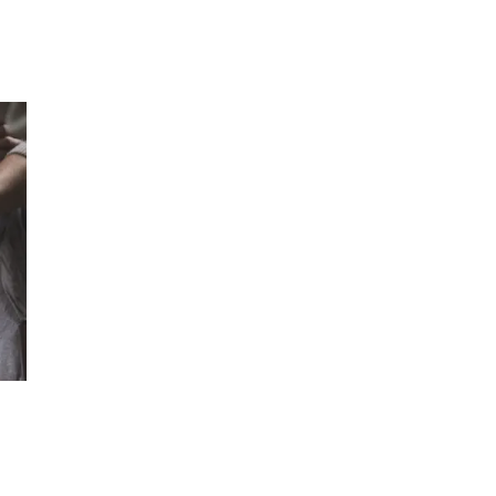
Inspiration
Sök
Öppettider
Praktisk information
Lediga jobb
Magasin
Presentkort
Min Shopping-app