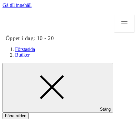
Gå till innehåll
Öppet i dag:
10 - 20
Förstasida
Butiker
Butiker
Mat och dryck
Evenemang
Stäng
Erbjudanden
Förra bilden
Kundklubb