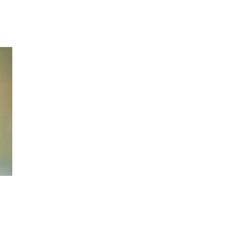
Inspiration
Sök
Öppettider
Praktisk information
Lediga jobb
Magasin
Presentkort
Min Shopping-app