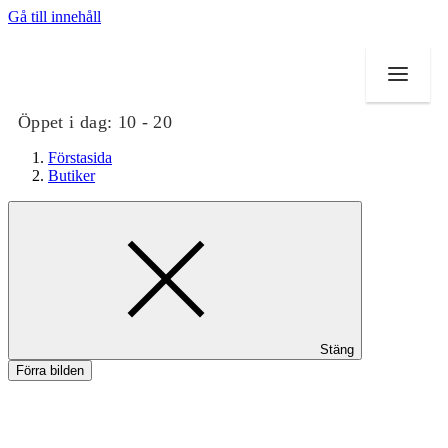
Gå till innehåll
Öppet i dag:
10 - 20
Förstasida
Butiker
Butiker
Mat och dryck
Evenemang
Stäng
Erbjudanden
Förra bilden
Kundklubb