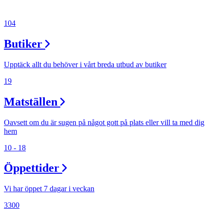
Inspiration
104
Sök
Butiker
Upptäck allt du behöver i vårt breda utbud av butiker
19
Öppettider
Matställen
Praktisk information
Lediga jobb
Oavsett om du är sugen på något gott på plats eller vill ta med dig
hem
Magasin
10 - 18
Presentkort
Öppettider
Min Shopping-app
Vi har öppet 7 dagar i veckan
3300