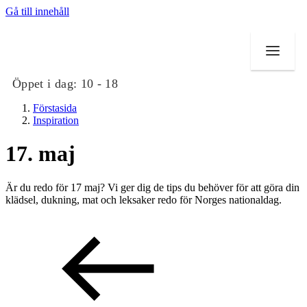
Gå till innehåll
Öppet i dag:
10 - 18
Förstasida
Inspiration
17. maj
Butiker
Är du redo för 17 maj? Vi ger dig de tips du behöver för att göra din
Mat och dryck
klädsel, dukning, mat och leksaker redo för Norges nationaldag.
Evenemang
Erbjudanden
Kundklubb