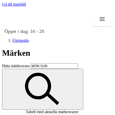
Gå till innehåll
Öppet i dag:
10 - 20
Förstasida
Märken
Butiker
Hitta märkesvara
Mat och dryck
Evenemang
Erbjudanden
Kundklubb
Tabell med aktuella märkesvaror