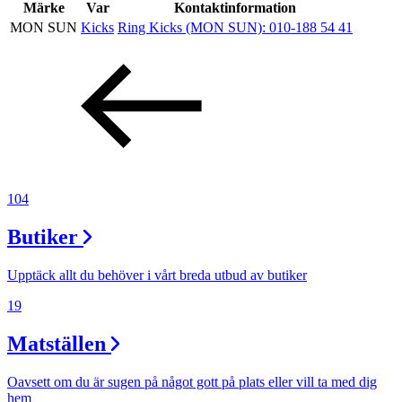
Inspiration
Märke
Var
Kontaktinformation
MON SUN
Kicks
Ring Kicks (MON SUN):
010-188 54 41
Sök
Öppettider
Praktisk information
104
Lediga jobb
Butiker
Magasin
Upptäck allt du behöver i vårt breda utbud av butiker
Presentkort
19
Min Shopping-app
Matställen
Oavsett om du är sugen på något gott på plats eller vill ta med dig
hem