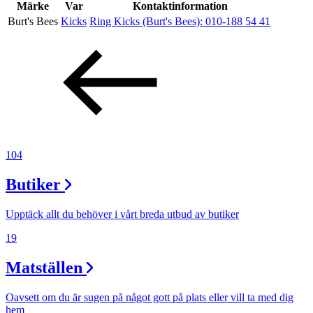
Inspiration
Märke
Var
Kontaktinformation
Burt's Bees
Kicks
Ring Kicks (Burt's Bees):
010-188 54 41
Sök
Öppettider
Praktisk information
104
Lediga jobb
Butiker
Magasin
Upptäck allt du behöver i vårt breda utbud av butiker
Presentkort
19
Min Shopping-app
Matställen
Oavsett om du är sugen på något gott på plats eller vill ta med dig
hem