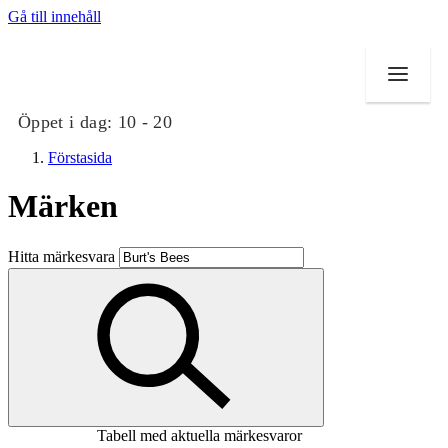
Gå till innehåll
Öppet i dag:
10 - 20
Förstasida
Märken
Butiker
Hitta märkesvara
Mat och dryck
Evenemang
Erbjudanden
Kundklubb
Tabell med aktuella märkesvaror