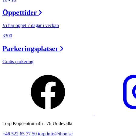
Lediga jobb
Öppettider
Magasin
Presentkort
Vi har öppet 7 dagar i veckan
Min Shopping-app
3300
Parkeringsplatser
Gratis parkering
Torp Köpcentrum 451 76 Uddevalla
+46 522 65 77 50
torp.info@thon.se