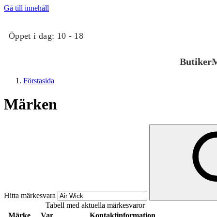
Gå till innehåll
Öppet i dag:
10 - 18
Butiker
M
Förstasida
Märken
Butiker
Mat och dryck
Hitta märkesvara
Tabell med aktuella märkesvaror
Evenemang
Märke
Var
Kontaktinformation