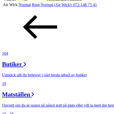
Air Wick
Normal
Ring Normal (Air Wick):
072-148 75 41
Erbjudanden
Kundklubb
Inspiration
104
Butiker
Sök
Upptäck allt du behöver i vårt breda utbud av butiker
19
Matställen
Öppettider
Praktisk information
Oavsett om du är sugen på något gott på plats eller vill ta med dig he
10 - 18