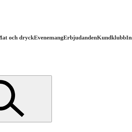
at och dryck
Evenemang
Erbjudanden
Kundklubb
In