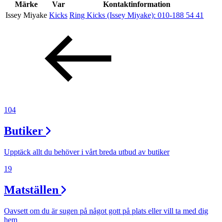
Inspiration
Märke
Var
Kontaktinformation
Issey Miyake
Kicks
Ring Kicks (Issey Miyake):
010-188 54 41
Sök
Öppettider
Praktisk information
104
Lediga jobb
Butiker
Magasin
Upptäck allt du behöver i vårt breda utbud av butiker
Presentkort
19
Min Shopping-app
Matställen
Oavsett om du är sugen på något gott på plats eller vill ta med dig
hem