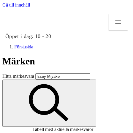
Gå till innehåll
Öppet i dag:
10 - 20
Förstasida
Märken
Butiker
Hitta märkesvara
Mat och dryck
Evenemang
Erbjudanden
Kundklubb
Tabell med aktuella märkesvaror