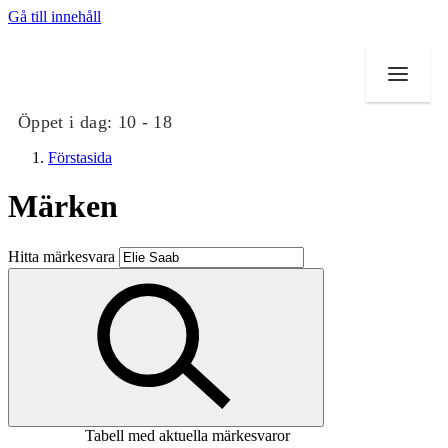
Gå till innehåll
Öppet i dag:
10 - 18
Förstasida
Märken
Butiker
Hitta märkesvara
Mat och dryck
Evenemang
Erbjudanden
Kundklubb
Tabell med aktuella märkesvaror