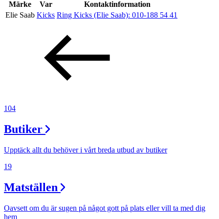
Inspiration
Märke
Var
Kontaktinformation
Elie Saab
Kicks
Ring Kicks (Elie Saab):
010-188 54 41
Sök
Öppettider
Praktisk information
104
Lediga jobb
Butiker
Magasin
Upptäck allt du behöver i vårt breda utbud av butiker
Presentkort
19
Min Shopping-app
Matställen
Oavsett om du är sugen på något gott på plats eller vill ta med dig
hem