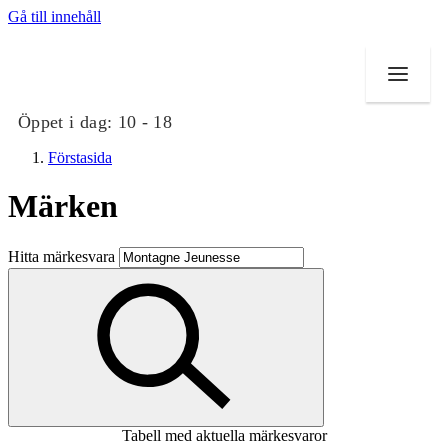
Gå till innehåll
Öppet i dag:
10 - 18
Förstasida
Märken
Butiker
Hitta märkesvara
Mat och dryck
Evenemang
Erbjudanden
Kundklubb
Tabell med aktuella märkesvaror