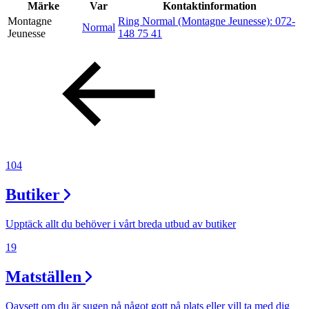
Inspiration
Märke
Var
Kontaktinformation
Montagne
Ring Normal (Montagne Jeunesse):
072-
Normal
Jeunesse
148 75 41
Sök
Öppettider
Praktisk information
104
Lediga jobb
Butiker
Magasin
Presentkort
Upptäck allt du behöver i vårt breda utbud av butiker
Min Shopping-app
19
Matställen
Oavsett om du är sugen på något gott på plats eller vill ta med dig