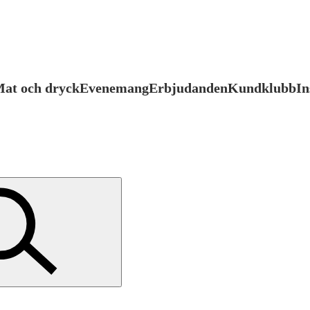
at och dryck
Evenemang
Erbjudanden
Kundklubb
In