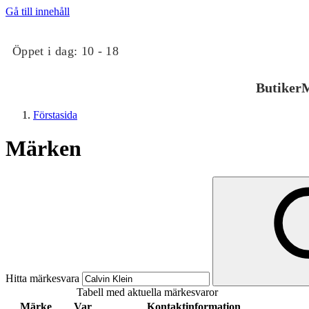
Gå till innehåll
Öppet i dag:
10 - 18
Butiker
M
Förstasida
Märken
Butiker
Mat och dryck
Hitta märkesvara
Tabell med aktuella märkesvaror
Evenemang
Märke
Var
Kontaktinformation