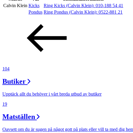
Calvin Klein
Kicks
Ring Kicks (Calvin Klein):
010-188 54 41
Pondus
Ring Pondus (Calvin Klein):
0522-881 21
Erbjudanden
Kundklubb
Inspiration
104
Butiker
Sök
Upptäck allt du behöver i vårt breda utbud av butiker
19
Öppettider
Matställen
Praktisk information
Oavsett om du är sugen på något gott på plats eller vill ta med dig he