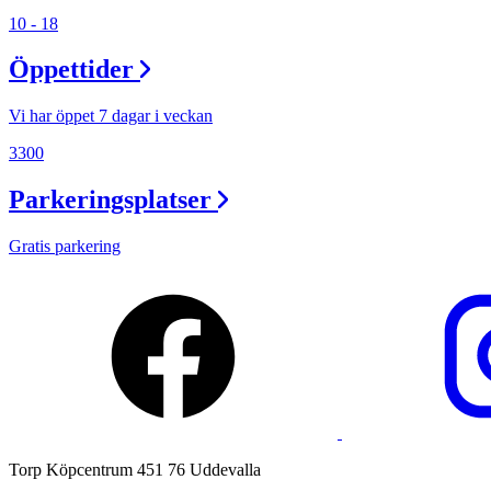
Lediga jobb
10 - 18
Magasin
Öppettider
Presentkort
Vi har öppet 7 dagar i veckan
Min Shopping-app
3300
Parkeringsplatser
Gratis parkering
Torp Köpcentrum 451 76 Uddevalla