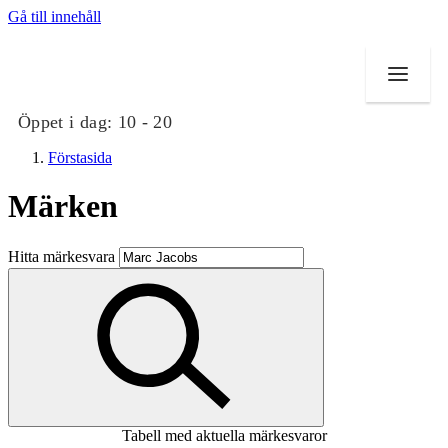
Gå till innehåll
Öppet i dag:
10 - 20
Förstasida
Märken
Butiker
Hitta märkesvara
Mat och dryck
Evenemang
Erbjudanden
Kundklubb
Tabell med aktuella märkesvaror