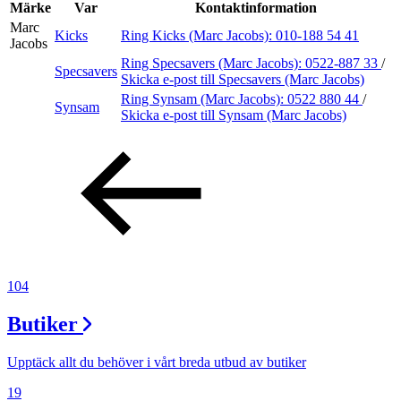
Inspiration
Märke
Var
Kontaktinformation
Marc
Kicks
Ring Kicks (Marc Jacobs):
010-188 54 41
Jacobs
Ring Specsavers (Marc Jacobs):
0522-887 33
/
Specsavers
Sök
Skicka e-post
till Specsavers (Marc Jacobs)
Ring Synsam (Marc Jacobs):
0522 880 44
/
Synsam
Skicka e-post
till Synsam (Marc Jacobs)
Öppettider
Praktisk information
Lediga jobb
Magasin
Presentkort
104
Min Shopping-app
Butiker
Upptäck allt du behöver i vårt breda utbud av butiker
19