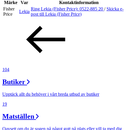
Inspiration
Märke
Var
Kontaktinformation
Fisher
Ring Lekia (Fisher Price):
0522-885 20
/
Skicka e-
Lekia
Price
post
till Lekia (Fisher Price)
Sök
Öppettider
Praktisk information
104
Lediga jobb
Butiker
Magasin
Presentkort
Upptäck allt du behöver i vårt breda utbud av butiker
Min Shopping-app
19
Matställen
Oavsett om du är sugen på något gott på plats eller vill ta med dig