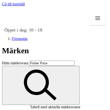
Gå till innehåll
Öppet i dag:
10 - 18
Förstasida
Märken
Butiker
Hitta märkesvara
Mat och dryck
Evenemang
Erbjudanden
Kundklubb
Tabell med aktuella märkesvaror