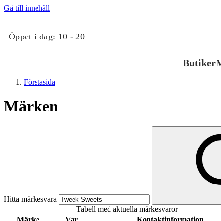
Gå till innehåll
Öppet i dag:
10 - 20
Butiker
M
Förstasida
Märken
Butiker
Mat och dryck
Hitta märkesvara
Tabell med aktuella märkesvaror
Evenemang
Märke
Var
Kontaktinformation