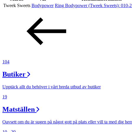
Tweek Sweets
Bodypower
Ring Bodypower (Tweek Sweets):
010-2
Erbjudanden
Kundklubb
Inspiration
104
Butiker
Sök
Upptäck allt du behöver i vårt breda utbud av butiker
19
Matställen
Öppettider
Praktisk information
Oavsett om du är sugen på något gott på plats eller vill ta med dig he
10 - 20