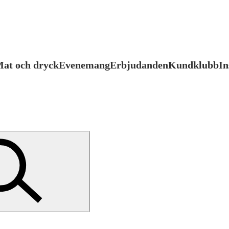
at och dryck
Evenemang
Erbjudanden
Kundklubb
In