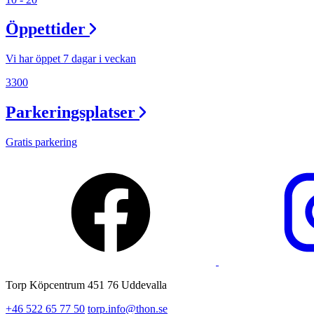
Lediga jobb
Öppettider
Magasin
Presentkort
Vi har öppet 7 dagar i veckan
Min Shopping-app
3300
Parkeringsplatser
Gratis parkering
Torp Köpcentrum 451 76 Uddevalla
+46 522 65 77 50
torp.info@thon.se