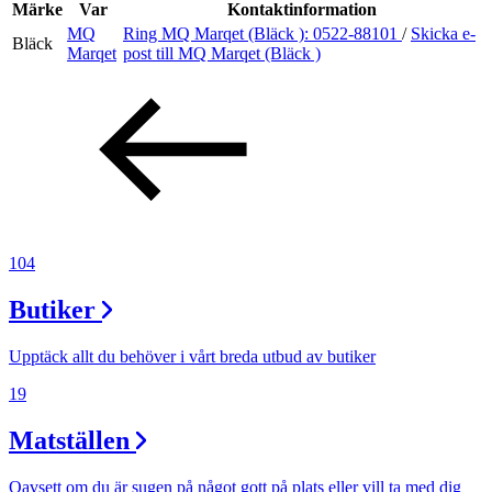
Inspiration
Märke
Var
Kontaktinformation
MQ
Ring MQ Marqet (Bläck ):
0522-88101
/
Skicka e-
Bläck
Marqet
post
till MQ Marqet (Bläck )
Sök
Öppettider
Praktisk information
104
Lediga jobb
Butiker
Magasin
Presentkort
Upptäck allt du behöver i vårt breda utbud av butiker
Min Shopping-app
19
Matställen
Oavsett om du är sugen på något gott på plats eller vill ta med dig