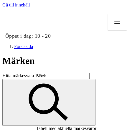
Gå till innehåll
Öppet i dag:
10 - 20
Förstasida
Märken
Butiker
Hitta märkesvara
Mat och dryck
Evenemang
Erbjudanden
Kundklubb
Tabell med aktuella märkesvaror