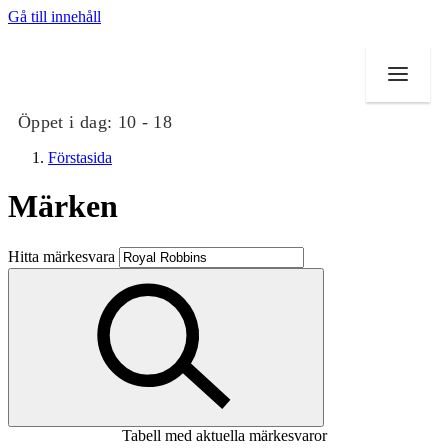
Gå till innehåll
Öppet i dag:
10 - 18
Förstasida
Märken
Butiker
Hitta märkesvara
Mat och dryck
Evenemang
Erbjudanden
Kundklubb
Tabell med aktuella märkesvaror