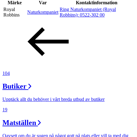
Inspiration
Märke
Var
Kontaktinformation
Royal
Ring Naturkompaniet (Royal
Naturkompaniet
Robbins
Robbins):
0522-302 00
Sök
Öppettider
Praktisk information
104
Lediga jobb
Butiker
Magasin
Presentkort
Upptäck allt du behöver i vårt breda utbud av butiker
Min Shopping-app
19
Matställen
Oavsett om du är sugen på något gott på plats eller vill ta med dig