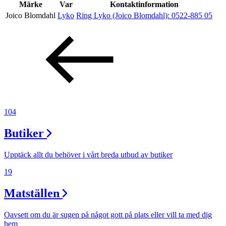
Inspiration
Märke
Var
Kontaktinformation
Joico Blomdahl
Lyko
Ring Lyko (Joico Blomdahl):
0522-885 05
Sök
Öppettider
Praktisk information
104
Lediga jobb
Butiker
Magasin
Upptäck allt du behöver i vårt breda utbud av butiker
Presentkort
19
Min Shopping-app
Matställen
Oavsett om du är sugen på något gott på plats eller vill ta med dig
hem