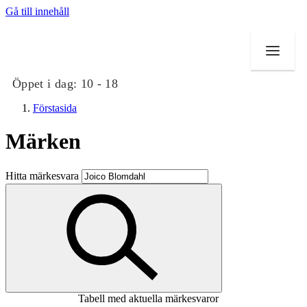
Gå till innehåll
Öppet i dag:
10 - 18
Förstasida
Märken
Butiker
Hitta märkesvara
Mat och dryck
Evenemang
Erbjudanden
Kundklubb
Tabell med aktuella märkesvaror